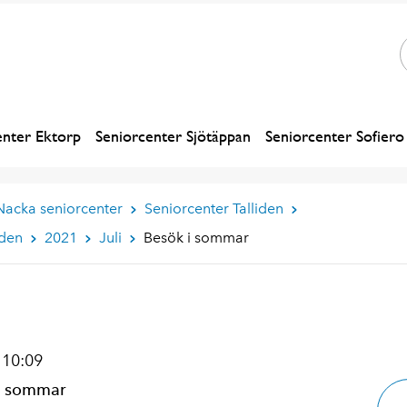
enter Ektorp
Seniorcenter Sjötäppan
Seniorcenter Sofiero
Nacka seniorcenter
Seniorcenter Talliden
iden
2021
Juli
Besök i sommar
 10:09
 i sommar