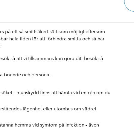
örs på ett så smittsäkert sätt som möjligt eftersom
ar hela tiden för att förhindra smitta och så här
:
ök så att vi tillsammans kan göra ditt besök så
dra boende och personal.
öket – munskydd finns att hämta vid entrén om du
närståendes lägenhet eller utomhus om vädret
att stanna hemma vid symtom på infektion – även