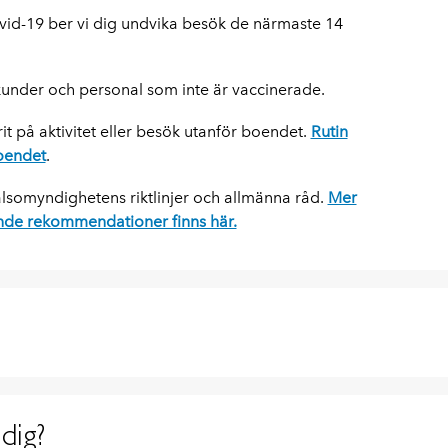
id-19 ber vi dig undvika besök de närmaste 14
 kunder och personal som inte är vaccinerade.
rit på aktivitet eller besök utanför boendet.
Rutin
boendet
.
hälsomyndighetens riktlinjer och allmänna råd.
Mer
nde rekommendationer finns här.
dig?