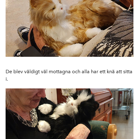
De blev väldigt väl mottagna och alla har ett knä att sitta
i.