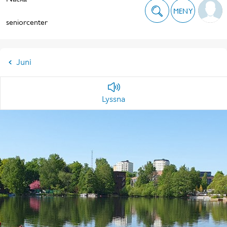
MENY
seniorcenter
Juni
Lyssna