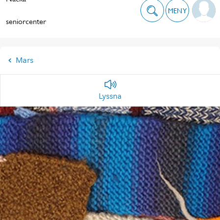
MENY
seniorcenter
Mars
Lyssna