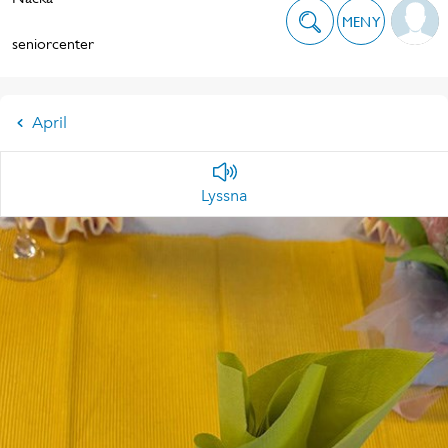
MENY
seniorcenter
April
Lyssna