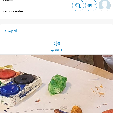
MENY
seniorcenter
April
Lyssna