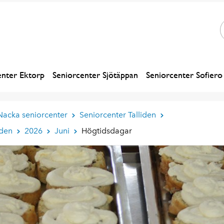
enter Ektorp
Seniorcenter Sjötäppan
Seniorcenter Sofiero
Nacka seniorcenter
Seniorcenter Talliden
iden
2026
Juni
Högtidsdagar