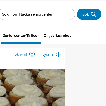
Sök
Seniorcenter Talliden
Dagverksamhet
Skriv ut
Lyssna