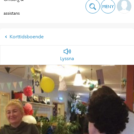
MENY
assistans
Korttidsboende
Lyssna