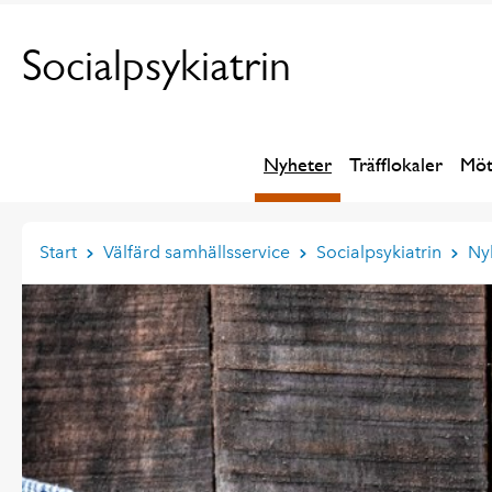
Socialpsykiatrin
Nyheter
Träfflokaler
Möt
Start
Välfärd samhällsservice
Socialpsykiatrin
Ny