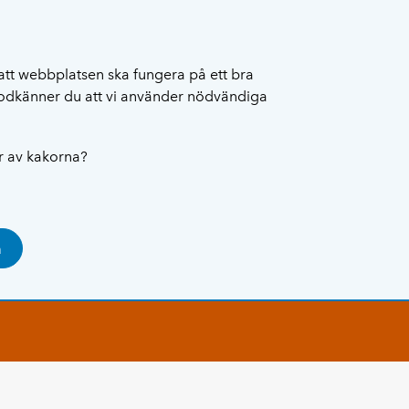
att webbplatsen ska fungera på ett bra
 godkänner du att vi använder nödvändiga
ar av kakorna?
a