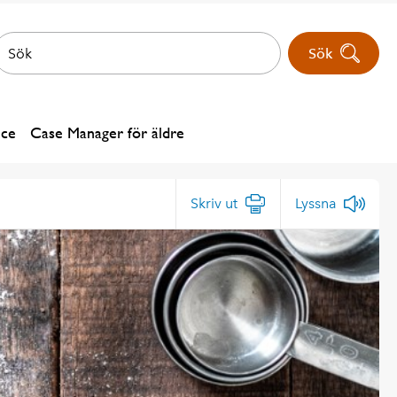
Sök
ice
Case Manager för äldre
Skriv ut
Lyssna