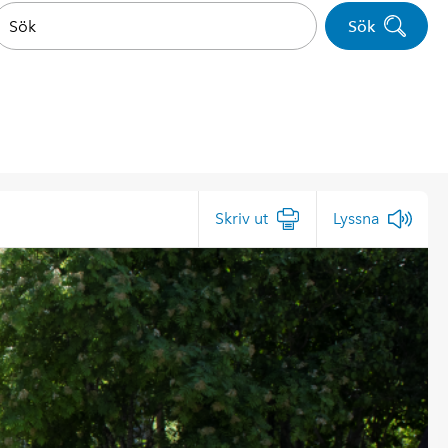
Sök
Skriv ut
Lyssna