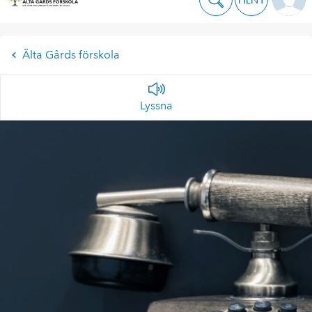
Älta Gårds förskola
Lyssna