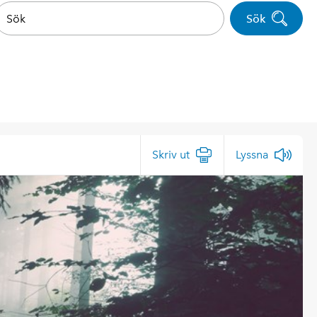
Sök
Skriv ut
Lyssna