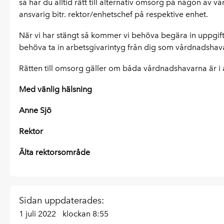
så har du alltid rätt till alternativ omsorg på någon av vå
ansvarig bitr. rektor/enhetschef på respektive enhet.
När vi har stängt så kommer vi behöva begära in uppg
behöva ta in arbetsgivarintyg från dig som vårdnadshav
Rätten till omsorg gäller om båda vårdnadshavarna är i a
Med vänlig hälsning
Anne Sjö
Rektor
Älta rektorsområde
Sidan uppdaterades:
1 juli 2022
klockan 8:55