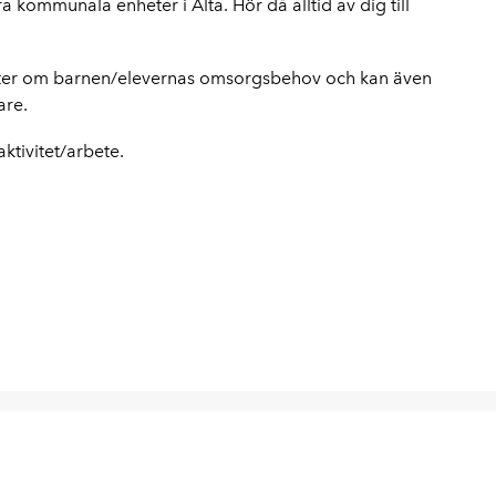
ra kommunala enheter i Älta. Hör då alltid av dig till
ifter om barnen/elevernas omsorgsbehov och kan även
are.
ktivitet/arbete.