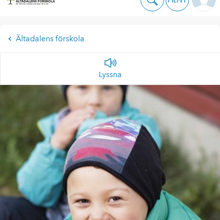
Ältadalens förskola
Lyssna