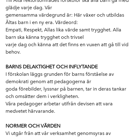
Till Älta rektorsområdes förskolor ska alla barn gå med
glädje varje dag. Vår
gemensamma värdegrund är: Här växer och utbildas
Ältas barn i en ny era. Värdeord:
Empati, Respekt, Allas lika värde samt trygghet. Alla
barn ska känna trygghet och trivsel
varje dag och känna att det finns en vuxen att gå till vid
behov.
BARNS DELAKTIGHET OCH INFLYTANDE
I förskolan läggs grunden för barns förståelse av
demokrati genom att pedagogerna är
goda förebilder, lyssnar på barnen, tar in deras tankar
och omsätter dem i verkligheten.
Våra pedagoger arbetar utifrån devisen att vara
medvetet härvarande.
NORMER OCH VÄRDEN
Vi utgår från att vår verksamhet genomsyras av