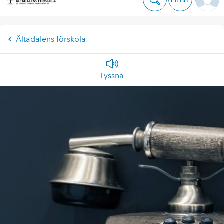
Ältadalens förskola
Lyssna