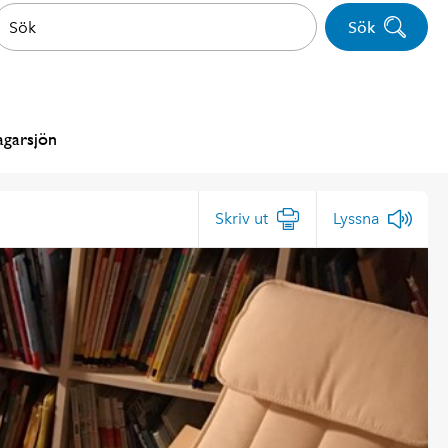
Sök
agarsjön
Skriv ut
Lyssna