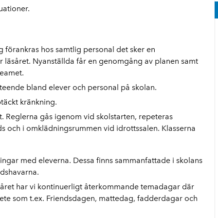
tuationer.
 förankras hos samtlig personal det sker en
der läsåret. Nyanställda får en genomgång av planen samt
teamet.
beteende bland elever och personal på skolan.
täckt kränkning.
t.
Reglerna gås igenom vid skolstarten, repeteras
ids och i omklädningsrummen vid idrottssalen. Klasserna
ningar med eleverna. Dessa finns sammanfattade i skolans
adshavarna.
året har vi kontinuerligt återkommande temadagar där
bete som t.ex. Friendsdagen, mattedag, fadderdagar och