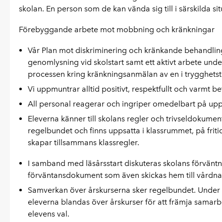
sko
lan.
En person som de kan vända sig till i särskilda si
Förebyggande arbete mot mobbning och kränkningar
Vår Plan mot diskriminering och kränkande behandling
genomlysning vid skolstart samt ett aktivt arbete un
processen kring kränkningsanmälan av en i trygghets
Vi uppmuntrar alltid positivt, respektfullt och varmt 
All personal reagerar och ingriper omedelbart på upp
Eleverna känner till skolans regler och trivseldokumen
regelbundet och finns uppsatta i klassrummet, på frit
skapar tillsammans klassregler.
I samband med läsårsstart diskuteras skolans förvänt
förväntansdokument som även skickas hem till vårdn
Samverkan över årskurserna sker regelbundet. Under 
eleverna blandas över årskurser för att främja samar
elevens val.