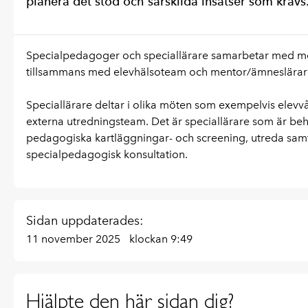
planera det stöd och särskilda insatser som krävs
Specialpedagoger och speciallärare samarbetar med men
tillsammans med elevhälsoteam och mentor/ämneslärare, 
Speciallärare deltar i olika möten som exempelvis elevv
externa utredningsteam. Det är speciallärare som är be
pedagogiska kartläggningar- och screening, utreda sa
specialpedagogisk konsultation.
Sidan uppdaterades:
11 november 2025
klockan 9:49
Hjälpte den här sidan dig?