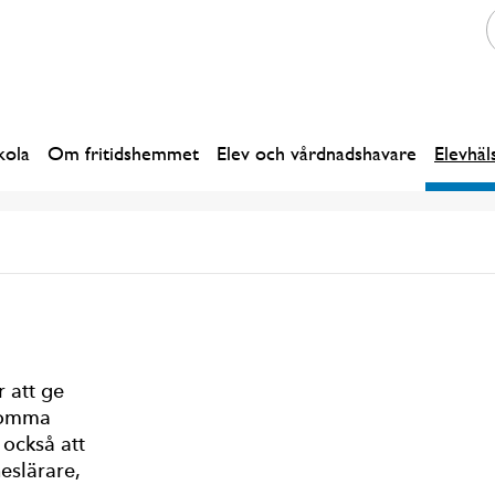
kola
Om fritidshemmet
Elev och vårdnadshavare
Elevhäl
 att ge
 komma
 också att
slärare,