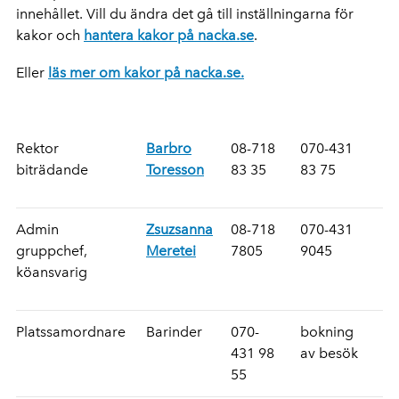
innehållet. Vill du ändra det gå till inställningarna för
kakor och
hantera kakor på nacka.se
.
Eller
läs mer om kakor på nacka.se.
Rektor
Barbro
08-718
070-431
biträdande
Toresson
83 35
83 75
Admin
Zsuzsanna
08-718
070-431
gruppchef,
Meretei
7805
9045
köansvarig
Platssamordnare
Barinder
070-
bokning
431 98
av besök
55