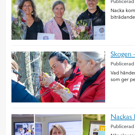
Publicerad
Nacka komm
biträdande
Skogen 
Publicerad
Vad händer 
som ger pe
Nackas 
Publicerad