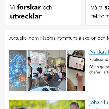
forskar
s
Vi
och
Våra
utvecklar
rektor
Aktuellt inom Nackas kommunala skolor och f
Nackas 
Publicerad
På en geme
chefer i art
Johan L