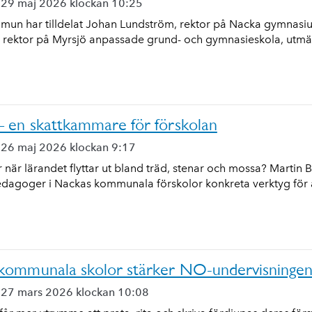
 29 maj 2026 klockan 10:25
un har tilldelat Johan Lundström, rektor på Nacka gymnasium
 rektor på Myrsjö anpassade grund- och gymnasieskola, utmär
– en skattkammare för förskolan
 26 maj 2026 klockan 9:17
när lärandet flyttar ut bland träd, stenar och mossa? Martin
dagoger i Nackas kommunala förskolor konkreta verktyg för a
kommunala skolor stärker NO-undervisninge
 27 mars 2026 klockan 10:08