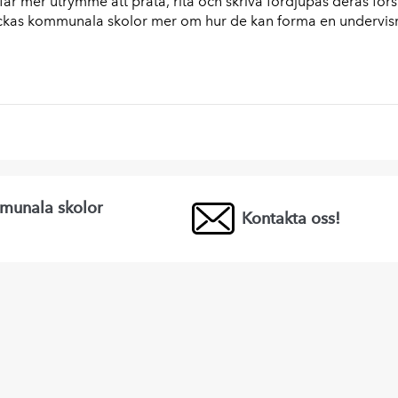
får mer utrymme att prata, rita och skriva fördjupas deras förs
ackas kommunala skolor mer om hur de kan forma en undervis
munala skolor
Kontakta oss!