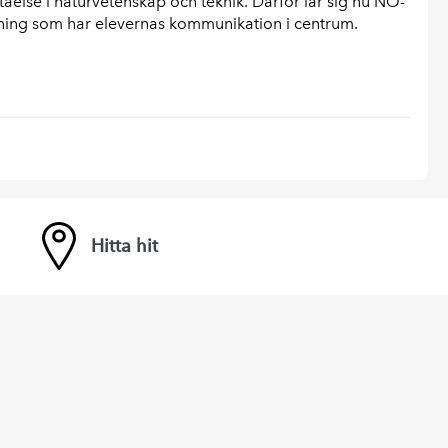
tåelse i naturvetenskap och teknik. Därför lär sig nu NO-
ning som har elevernas kommunikation i centrum.
Hitta hit