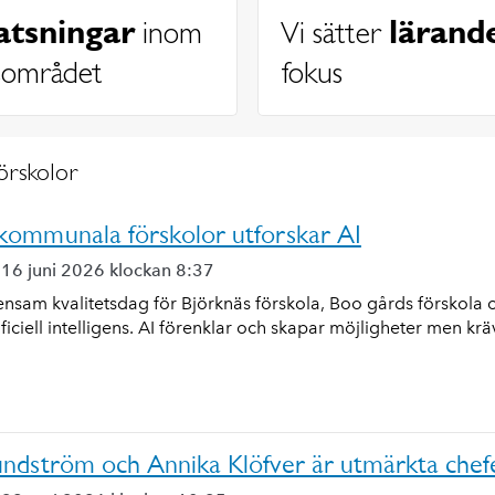
atsningar
lärand
inom
Vi sätter
sområdet
fokus
örskolor
kommunala förskolor utforskar AI
 16 juni 2026 klockan 8:37
nsam kvalitetsdag för Björknäs förskola, Boo gårds förskola
ificiell intelligens. AI förenklar och skapar möjligheter men kräv
undström och Annika Klöfver är utmärkta chef