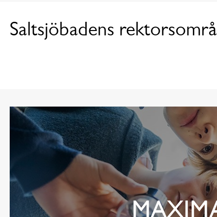
Saltsjöbadens rektorsomr
MAXIMA