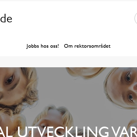
åde
Jobba hos oss!
Om rektorsområdet
L UTVECKLING VAR