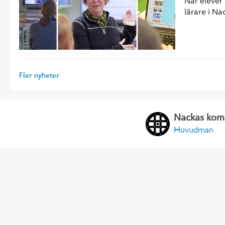
När elever 
lärare i N
Fler nyheter
Nackas kom
Huvudman