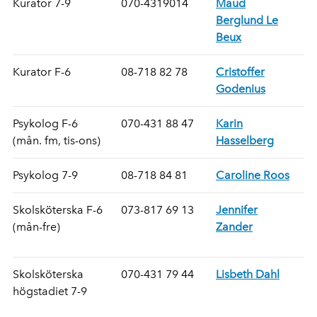
Kurator 7-9
070-4319014
Maud
Berglund Le
Beux
Kurator F-6
08-718 82 78
Cristoffer
Godenius
Psykolog F-6
070-431 88 47
Karin
(mån. fm, tis-ons)
Hasselberg
Psykolog 7-9
08-718 84 81
Caroline Roos
Skolsköterska F-6
073-817 69 13
Jennifer
(mån-fre)
Zander
Skolsköterska
070-431 79 44
Lisbeth Dahl
högstadiet 7-9