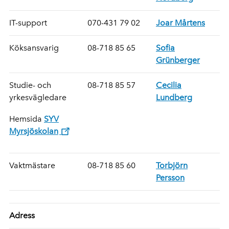
IT-support
070-431 79 02
Joar Mårtens
Köksansvarig
08-718 85 65
Sofia
Grünberger
Studie- och
08-718 85 57
Cecilia
yrkesvägledare
Lundberg
Hemsida
SYV
Myrsjöskolan
Vaktmästare
08-718 85 60
Torbjörn
Persson
Adress