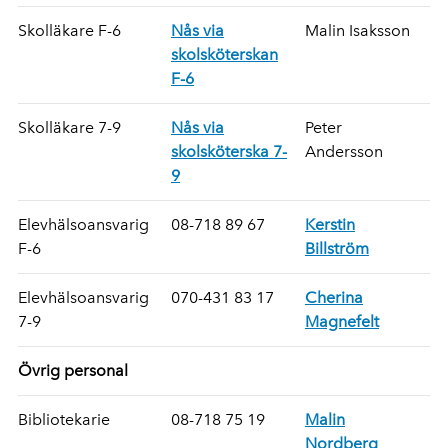
Skolläkare F-6
Nås via
Malin Isaksson
skolsköterskan
F-6
Skolläkare 7-9
Nås via
Peter
skolsköterska 7-
Andersson
9
Elevhälsoansvarig
08-718 89 67
Kerstin
F-6
Billström
Elevhälsoansvarig
070-431 83 17
Cherina
7-9
Magnefelt
Övrig personal
Bibliotekarie
08-718 75 19
Malin
Nordberg