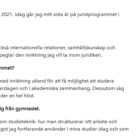
1. Idag går jag mitt sista år på juristprogrammet i
också internationella relationer, samhällskunskap och
lar den inriktning jag vill ta inom juridiken.
ammet?
nriktning utland för att få möjlighet att studera
 i vardagen och i akademiska sammanhang. Dessutom såg
der en hel höst.
ig från gymnasiet.
m studieteknik: hur man strukturerar sitt arbete och
något jag fortfarande använder i mina studier idag och som