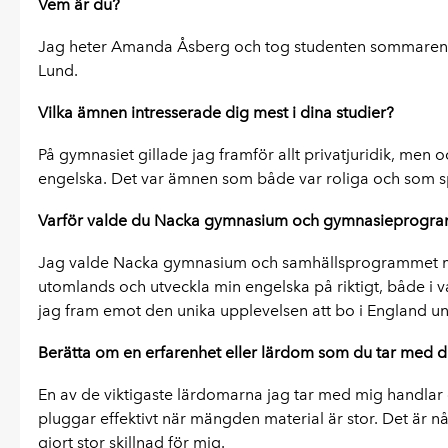
Vem är du?
Jag heter Amanda Åsberg och tog studenten sommaren 202
Lund.
Vilka ämnen intresserade dig mest i dina studier?
På gymnasiet gillade jag framför allt privatjuridik, men 
engelska. Det var ämnen som både var roliga och som speg
Varför valde du Nacka gymnasium och gymnasieprogr
Jag valde Nacka gymnasium och samhällsprogrammet med i
utomlands och utveckla min engelska på riktigt, både
jag fram emot den unika upplevelsen att bo i England un
Berätta om en erfarenhet eller lärdom som du tar med d
En av de viktigaste lärdomarna jag tar med mig handlar o
pluggar effektivt när mängden material är stor. Det är 
gjort stor skillnad för mig.