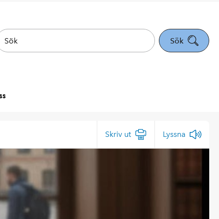
Sök
ss
Skriv ut
Lyssna