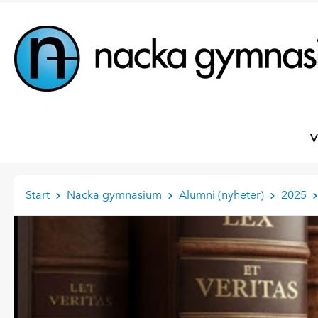
V
Start
Nacka gymnasium
Alumni (nyheter)
2025