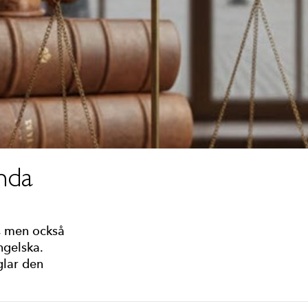
nda
k, men också
ngelska.
glar den