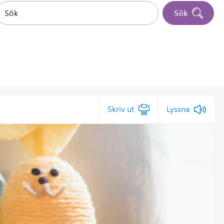
Sök
Skriv ut
Lyssna