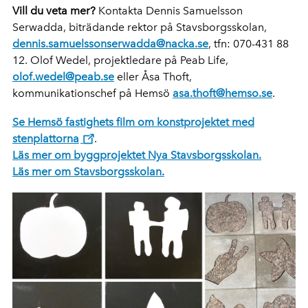
Vill du veta mer?
Kontakta Dennis Samuelsson
Serwadda, biträdande rektor på Stavsborgsskolan,
dennis.samuelssonserwadda@nacka.se
, tfn: 070-431 88
12. Olof Wedel, projektledare på Peab Life,
olof.wedel@peab.se
eller Åsa Thoft,
kommunikationschef på Hemsö
asa.thoft@hemso.se
.
Se Hemsö fastighets film om konstprojektet med
stenplattorna
.
Läs mer om byggprojektet Nya Stavsborgsskolan.
Läs mer om Stavsborgsskolan.