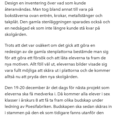
Design en inventering över vad som kunde
återanvändas. Man tog bland annat till vara på
bokstäverna ovan entrén, krokar, metallstänger och
takplåt. Den gamla stenläggningen sparades också och
en nedsågad ek som inte längre kunde stå kvar på
skolgården.
Trots att det var osäkert om det gick att göra en
redesign av de gamla stenplattorna bestämde man sig
för att göra ett försök och att låta eleverna ta fram de
nya motiven. Allt föll väl ut, elevernas bilder visade sig
vara fullt möjliga att skära ut i plattorna och de kommer
alltså nu att pryda den nya skolgården.
Den 19–20 december är det dags för nästa projekt som
eleverna ska få medverka i. Då kommer alla elever i sex
klasser i årskurs 8 att få ta fram olika budskap under
ledning av Poesifabriken. Budskapen ska sedan skäras in
i stammen på den ek som tidigare fanns utanför den