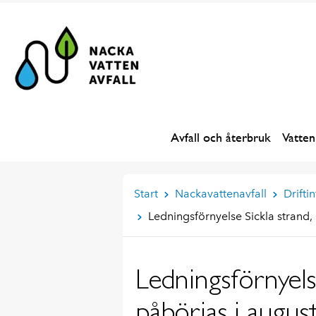
Avfall och återbruk
Vatten
Start
Nackavattenavfall
Drifti
Ledningsförnyelse Sickla strand
Ledningsförnyels
påbörjas i augu