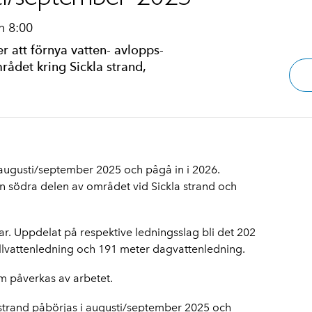
n 8:00
 att förnya vatten- avlopps-
ådet kring Sickla strand,
i augusti/september 2025 och pågå in i 2026.
n södra delen av området vid Sickla strand och
ar. Uppdelat på respektive ledningsslag bli det 202
llvattenledning och 191 meter dagvattenledning.
m påverkas av arbetet.
strand påbörjas i augusti/september 2025 och