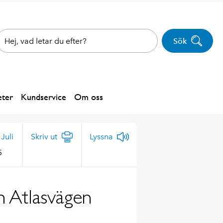
Sök
ter
Kundservice
Om oss
Juli
Skriv ut
Lyssna
5
ch Atlasvägen