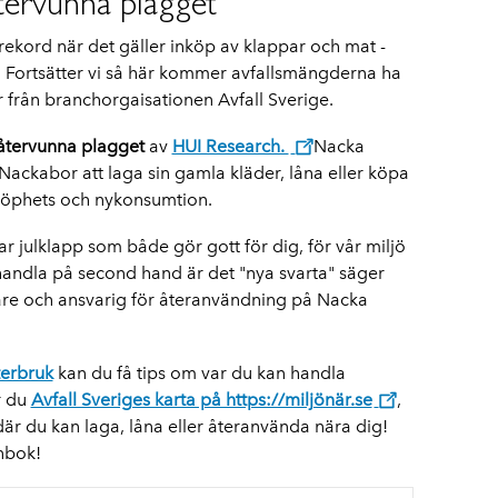
återvunna plagget
 rekord när det gäller inköp av klappar och mat -
 Fortsätter vi så här kommer avfallsmängderna ha
or från branchorgaisationen Avfall Sverige.
återvunna plagget
av
HUI Research.
Nacka
 Nackabor att laga sin gamla kläder, låna eller köpa
öphets och nykonsumtion.
ar julklapp som både gör gott för dig, för vår miljö
 handla på second hand är det "nya svarta" säger
are och ansvarig för återanvändning på Nacka
terbruk
kan du få tips om var du kan handla
r du
Avfall Sveriges karta på https://miljönär.se
,
 där du kan laga, låna eller återanvända nära dig!
nbok!