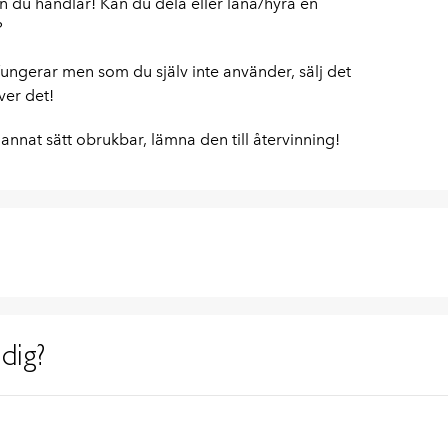
 du handlar! Kan du dela eller låna/hyra en
?
ngerar men som du själv inte använder, sälj det
ver det!
annat sätt obrukbar, lämna den till återvinning!
dig?