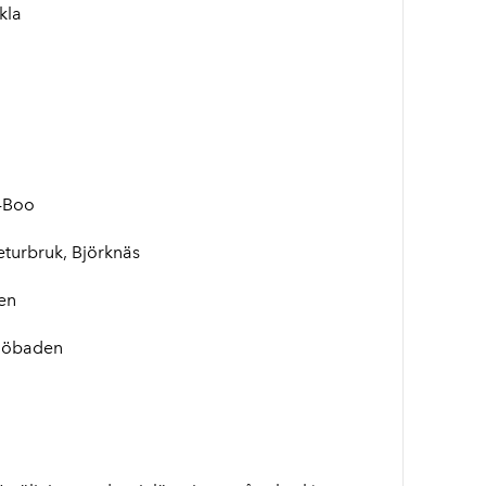
kla
-Boo
turbruk, Björknäs
en
sjöbaden