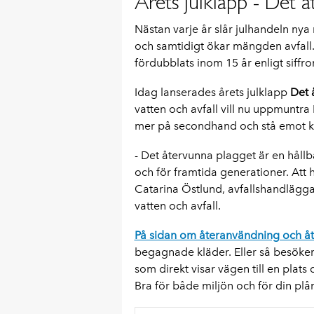
Årets julklapp - Det 
Nästan varje år slår julhandeln nya
och samtidigt ökar mängden avfall.
fördubblats inom 15 år enligt siffr
Idag lanserades årets julklapp
Det 
vatten och avfall vill nu uppmuntra
mer på secondhand och stå emot k
- Det återvunna plagget är en hållb
och för framtida generationer. Att
Catarina Östlund, avfallshandlägg
vatten och avfall.
På sidan om återanvändning och å
begagnade kläder. Eller så besöke
som direkt visar vägen till en plats
Bra för både miljön och för din plå