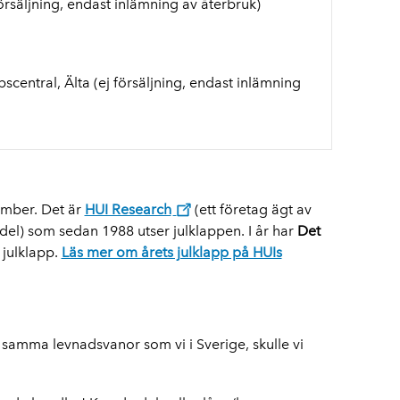
örsäljning, endast inlämning av återbruk)
scentral, Älta (ej försäljning, endast inlämning
vember. Det är
HUI Research
(ett företag ägt av
l) som sedan 1988 utser julklappen. I år har
D
et
 julklapp.
Läs mer om årets julklapp på HUIs
samma levnadsvanor som vi i Sverige, skulle vi