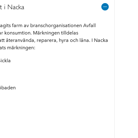
t i Nacka
agits farm av branschorganisationen Avfall
lbar konsumtion. Märkningen tilldelas
t återanvända, reparera, hyra och låna. I Nacka
lats märkningen:
ickla
jöbaden