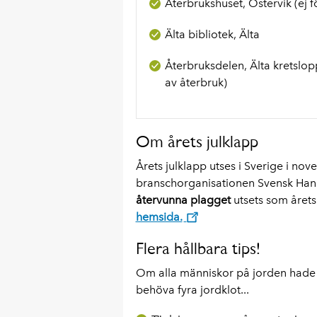
Återbrukshuset, Östervik (ej f
Älta bibliotek, Älta
Återbruksdelen, Älta kretslopp
av återbruk)
Om årets julklapp
Årets julklapp utses i Sverige i no
branschorganisationen Svensk Hande
återvunna plagget
utsets som årets
hemsida.
Flera hållbara tips!
Om alla människor på jorden hade 
behöva fyra jordklot...