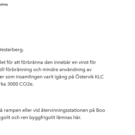
Westerberg.
llet för att förbränna den innebär en vinst för
 till förbränning och mindre användning av
der som insamlingen varit igång på Östervik KLC
irka 3000 CO2e.
 på rampen eller vid återvinningsstationen på Boo
golit och ren byggfrigolit lämnas här.