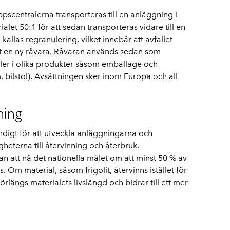
ppscentralerna transporteras till en anläggning i
let 50:1 för att sedan transporteras vidare till en
allas regranulering, vilket innebär att avfallet
ivit en ny råvara. Råvaran används sedan som
ller i olika produkter såsom emballage och
 bilstol). Avsättningen sker inom Europa och all
ning
ndigt för att utveckla anläggningarna och
heterna till återvinning och återbruk.
van att nå det nationella målet om att minst 50 % av
 Om material, såsom frigolit, återvinns istället för
örlängs materialets livslängd och bidrar till ett mer