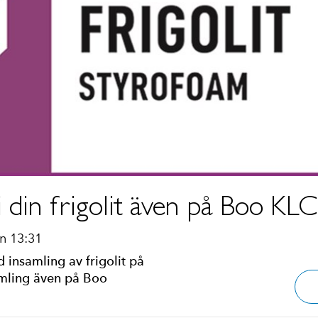
 din frigolit även på Boo KLC
n 13:31
 insamling av frigolit på
samling även på Boo