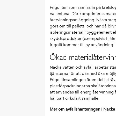
Frigoliten som samlas in på kretslo
Vallentuna. Där komprimeras materia
återvinningsanläggning. Nästa steg k
görs om till pellets, och har då bl
isoleringsmaterial i byggelement e
skyddsprodukter (exempelvis hjälm,
frigolit kommer till ny användning!
Ökad materialåtervin
Nacka vatten och avfall arbetar stä
tjänsterna för att därmed öka möjlig
Frigolitinsamlingen är en del i strä
plastförpackningarna ska återvinnas.
att användas till energiåtervinning f
hållbart cirkulärt samhälle.
Mer om avfallshanteringen i Nacka