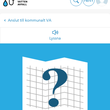
MENY
Anslut till kommunalt VA
Lyssna