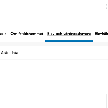
kola
Om fritidshemmet
Elev och vårdnadshavare
Elevhäl
Läsårsdata