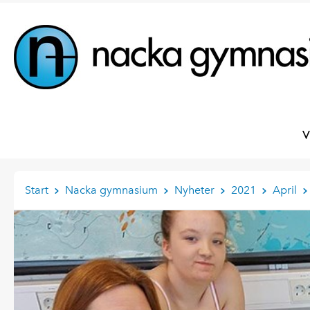
V
Start
Nacka gymnasium
Nyheter
2021
April