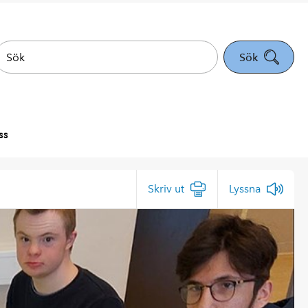
Sök
ss
Skriv ut
Lyssna