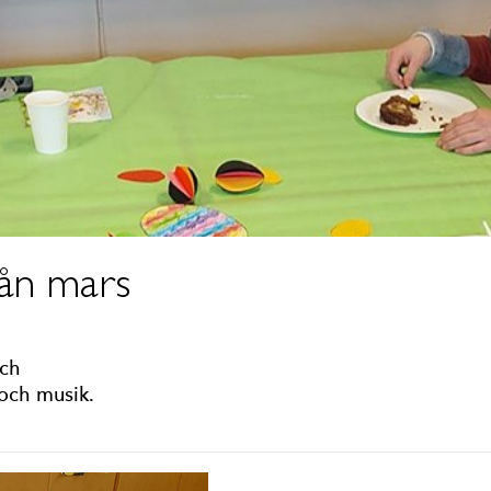
ån mars
och
och musik.