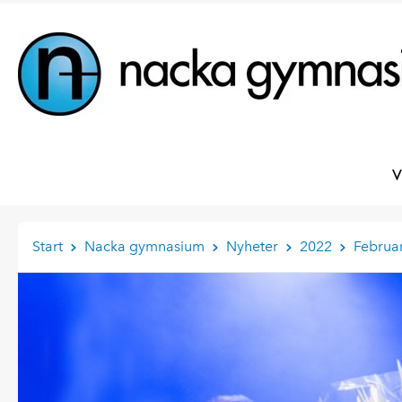
V
Start
Nacka gymnasium
Nyheter
2022
Februar