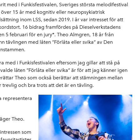
it med i Funkisfestivalen, Sveriges största melodifestival
 över 15 år med kognitiv eller neuropsykiatrisk
ättning inom LSS, sedan 2019. I år var intresset för att
ordstort. 16 bidrag framfördes på Dieselverkstadens
en 5 februari för en jury*. Theo Almgren, 18 år från
ann tävlingen med låten ”Förlåta eller svika” av Den
rnstammen.
ara med i Funkisfestivalen eftersom jag gillar att stå på
 valde låten ”Förlåta eller svika” är för att jag känner igen
erättar Theo som också berättar att stämningen mellan
r trevlig och bra trots att det är en tävling.
ka representera
 säger Theo.
 intressen som
avoritartister