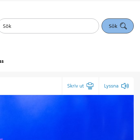
Sök
ss
Skriv ut
Lyssna