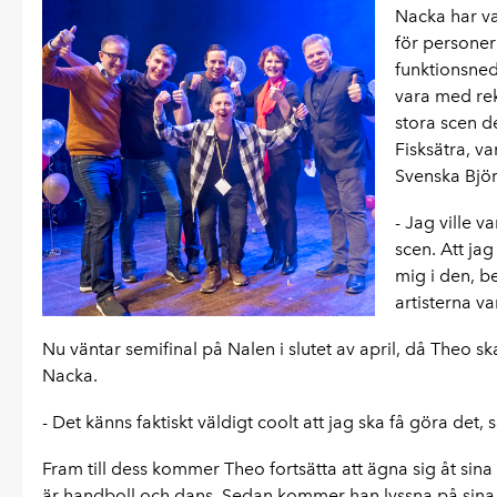
Nacka har var
för personer
funktionsneds
vara med rek
stora scen d
Fisksätra, v
Svenska Bjö
- Jag ville v
scen. Att jag
mig i den, b
artisterna va
Nu väntar semifinal på Nalen i slutet av april, då Theo s
Nacka.
- Det känns faktiskt väldigt coolt att jag ska få göra det,
Fram till dess kommer Theo fortsätta att ägna sig åt sina
är handboll och dans. Sedan kommer han lyssna på sina f