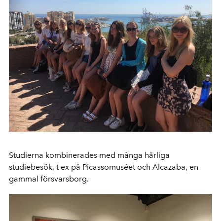
Studierna kombinerades med många härliga
studiebesök, t ex på Picassomuséet och Alcazaba, en
gammal försvarsborg.