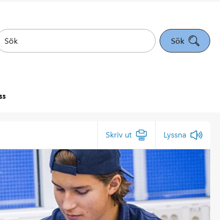
Sök
ss
Skriv ut
Lyssna