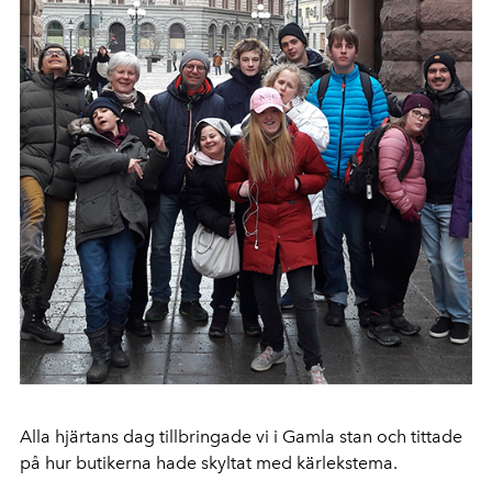
Alla hjärtans dag tillbringade vi i Gamla stan och tittade
på hur butikerna hade skyltat med kärlekstema.