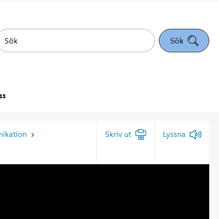
Sök
ss
nikation
Skriv ut
Lyssna