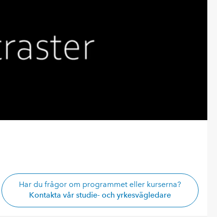
Har du frågor om programmet eller kurserna?
Kontakta vår studie- och yrkesvägledare