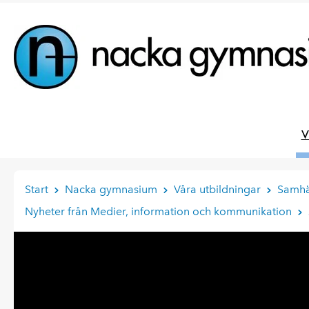
V
Start
Nacka gymnasium
Våra utbildningar
Samhä
Nyheter från Medier, information och kommunikation