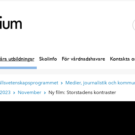
åra utbildningar
Skolinfo
För vårdnadshavare
Kontakta o
llsvetenskapsprogrammet
Medier, journalistik och kommu
2023
November
Ny film: Storstadens kontraster