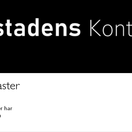
aster
er har
h