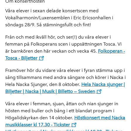
Om konserthösten
Våra elever i sexan delade konsertscen med
Vokalharmonin/Luxensemblen i Eric Ericsonhallen i
söndags 28/9. Så stämningsfullt och fint!
Från och med ikväll hör, och ser(!) du våra elever i
femman på Folkoperans scen i uppsättningen Tosca. Vi
är barnkören den här veckan och vecka 45.
Folkoperan -
Tosca - Biljetter
Framöver hör du vidare våra elever i fyran stämma upp i
sång tillsammans med andra sångare och körer i Nacka i
Hela Nacka Sjunger, den 8 oktober.
Hela Nacka sjunger |
Biljetter | Nacka | Musik | Billetto — Sweden
Våra elever i femman, sjuan, åttan och nian sjunger in
hösten med buller och bång i ett blandat program i
Högalidskyrkan den 14 oktober.
Höstkonsert med Nacka
musikklasser kl 17.30 - Tickster