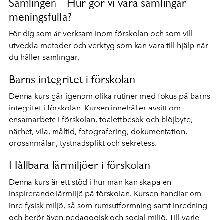
Samlingen - Hur gör vi våra samlingar
meningsfulla?
För dig som är verksam inom förskolan och som vill
utveckla metoder och verktyg som kan vara till hjälp när
du håller samlingar.
Barns integritet i förskolan
Denna kurs går igenom olika rutiner med fokus på barns
integritet i förskolan. Kursen innehåller avsitt om
ensamarbete i försk
olan, toalettbesök och blöjbyte,
n
ärhet, vila, måltid, fotografering, dokumentation,
orosanmälan, tystnadsplikt och sekretess.
Hållbara lärmiljöer i förskolan
Denna kurs är ett stöd i hur man kan skapa en
inspirerande lärmiljö på förskolan. Kursen handlar om
inre fysisk miljö, så som rumsutformning samt inredning
och berör även pedagogisk och social miljö. Till varje