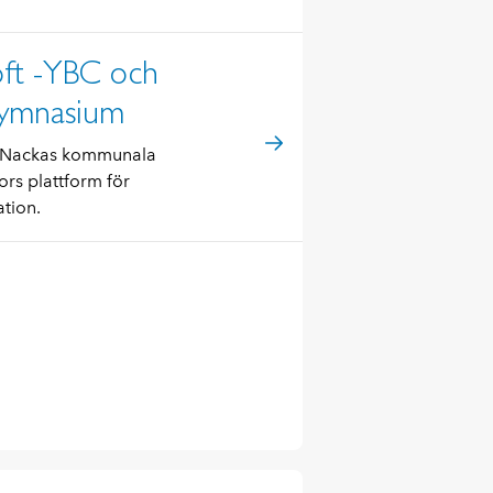
oft -YBC och
ymnasium
r Nackas kommunala
rs plattform för
ation.