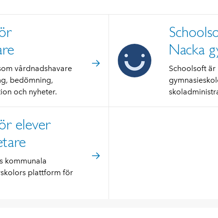
ör
Schools
are
Nacka g
 som vårdnadshavare
Schoolsoft ä
ing, bedömning,
gymnasieskolo
on och nyheter.
skoladministr
ör elever
tare
as kommunala
skolors plattform för