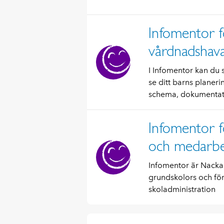
Infomentor f
vårdnadshav
I Infomentor kan du
se ditt barns planer
schema, dokumentati
Infomentor f
och medarbe
Infomentor är Nack
grundskolors och för
skoladministration