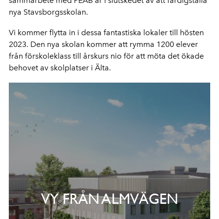
sammarbete med PEAB är i slutskedet av att färdigställa
nya Stavsborgsskolan.
Vi kommer flytta in i dessa fantastiska lokaler till hösten
2023. Den nya skolan kommer att rymma 1200 elever
från förskoleklass till årskurs nio för att möta det ökade
behovet av skolplatser i Älta.
VY FRÅN ALMVÄGEN