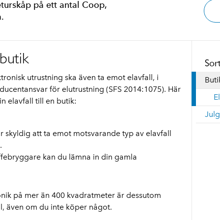
eturskåp på ett antal Coop,
.
 butik
Sort
tronisk utrustning ska även ta emot elavfall, i
Buti
ucentansvar för elutrustning (SFS 2014:1075). Här
E
 elavfall till en butik:
Jul
är skyldig att ta emot motsvarande typ av elavfall
.
febryggare kan du lämna in din gamla
ronik på mer än 400 kvadratmeter är dessutom
ll, även om du inte köper något.