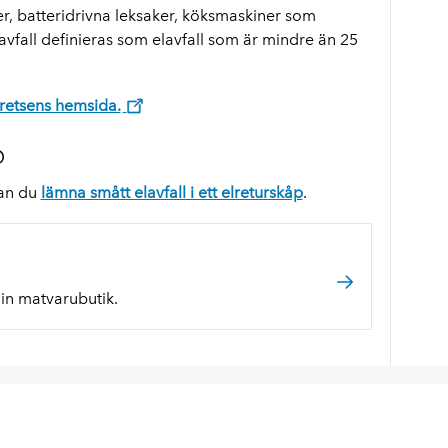
er, batteridrivna leksaker, köksmaskiner som
avfall definieras som elavfall som är mindre än 25
retsens hemsida.
p
kan du
lämna smått elavfall i ett elreturskåp
.
din matvarubutik.