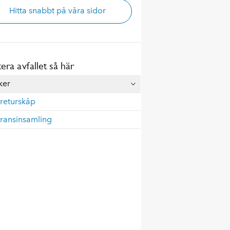
Hitta snabbt på våra sidor
era avfallet så här
ker
lreturskåp
gransinsamling