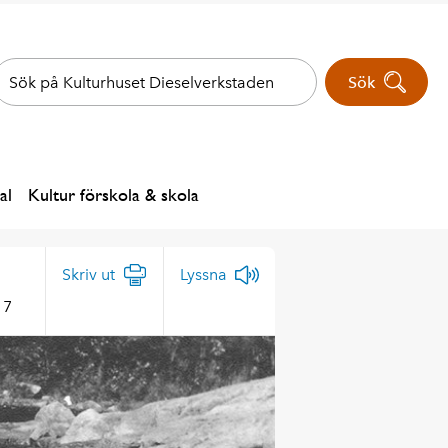
Sök
al
Kultur förskola & skola
Skriv ut
Lyssna
 7