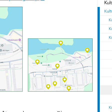
Kult
Kult
K
K
K
K