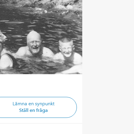
Lämna en synpunkt
Ställ en fråga