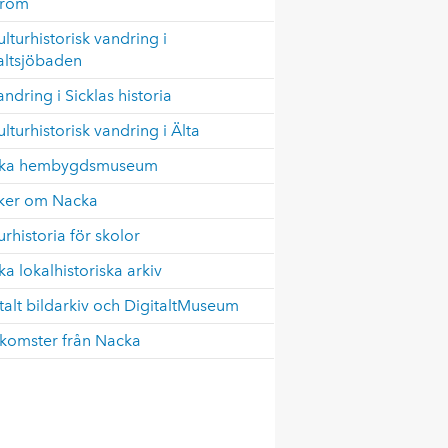
tröm
ulturhistorisk vandring i
altsjöbaden
andring i Sicklas historia
ulturhistorisk vandring i Älta
ka hembygdsmuseum
ker om Nacka
urhistoria för skolor
a lokalhistoriska arkiv
talt bildarkiv och DigitaltMuseum
komster från Nacka