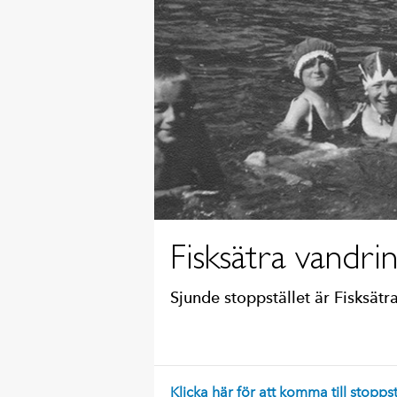
Fisksätra vandrin
Sjunde stoppstället är Fisksätr
Klicka här för att komma till stopp