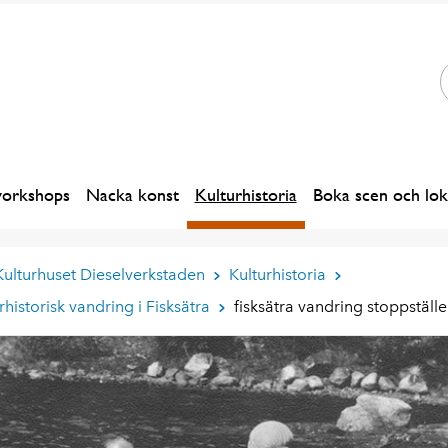
workshops
Nacka konst
Kulturhistoria
Boka scen och lok
Kulturhuset Dieselverkstaden
Kulturhistoria
rhistorisk vandring i Fisksätra
fisksätra vandring stoppställe