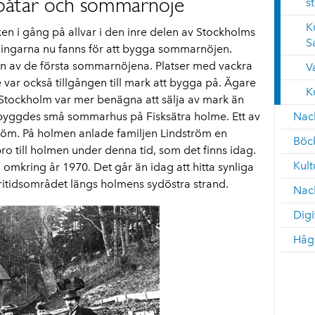
gbåtar och sommarnöje
s
K
en i gång på allvar i den inre delen av Stockholms
S
tningarna nu fanns för att bygga sommarnöjen.
en av de första sommarnöjena. Platser med vackra
V
e var också tillgången till mark att bygga på. Ägare
K
 Stockholm var mer benägna att sälja av mark än
byggdes små sommarhus på Fisksätra holme. Ett av
Nac
röm. På holmen anlade familjen Lindström en
Böc
o till holmen under denna tid, som det finns idag.
Kult
 omkring år 1970. Det går än idag att hitta synliga
ritidsområdet längs holmens sydöstra strand.
Nack
Digi
Håg