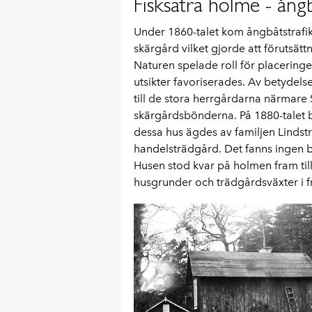
Fisksätra holme - ån
Under 1860-talet kom ångbåtstrafik
skärgård vilket gjorde att förutsät
Naturen spelade roll för placering
utsikter favoriserades. Av betydels
till de stora herrgårdarna närmare
skärgårdsbönderna. På 1880-talet 
dessa hus ägdes av familjen Lindst
handelsträdgård. Det fanns ingen br
Husen stod kvar på holmen fram till
husgrunder och trädgårdsväxter i f