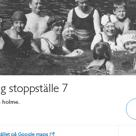
g stoppställe 7
a holme.
stället på Google maps