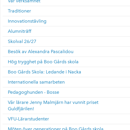
Vår verksamhet
Traditioner
Innovationstävling
Alumniträff
Skolval 26/27
Besök av Alexandra Pascalidou
Hög trygghet på Boo Gårds skola
Boo Gårds Skola: Ledande i Nacka
Internationella samarbeten
Pedagoghunden - Bosse
Vår lärare Jenny Malmjärn har vunnit priset
Guldfjärilen!
VFU-Lärarstudenter
Möten över generationer på Boo Gårds skola