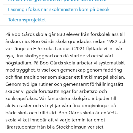
Läsning i fokus när skolministern kom på besök
Toleransprojektet
På Boo Gårds skola går 830 elever från förskoleklass till
årskurs nio. Boo Gårds skola grundades redan 1982 och
var länge en F-6 skola. I augusti 2021 flyttade vi in i vår
nya, fina skolbyggnad och då startde vi också vårt
högstadium. På Boo Gårds skola arbetar vi systematiskt
med trygghet, trivsel och gemenskap genom faddring
och fina traditioner som skapar ett fint klimat på skolan.
Genom tydliga rutiner och gemensamt förhållningssätt
skapar vi goda förutsättningar för arbetsro och
kunksapsfokus. Vår fantastiska skolgård inbjuder till
aktiva raster och vi nyttjar våra fina omgivningar på
både skol- och fritidstid. Boo Gårds skola är en VFU-
skola vilket innebär att vi varje termin tar emot
lärarstudenter från bl a Stockholmsuniveristet.