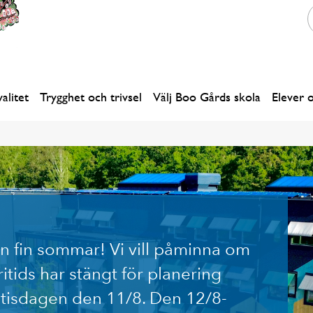
alitet
Trygghet och trivsel
Välj Boo Gårds skola
Elever 
 en fin sommar! Vi vill påminna om
ritids har stängt för planering
isdagen den 11/8. Den 12/8-