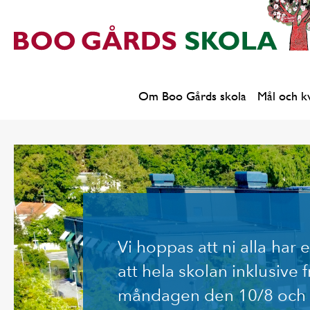
Om Boo Gårds skola
Mål och kv
Vi hoppas att ni alla har
att hela skolan inklusive f
måndagen den 10/8 och t