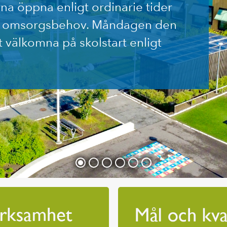
rna öppna enligt ordinarie tider
lt omsorgsbehov. Måndagen den
t välkomna på skolstart enligt