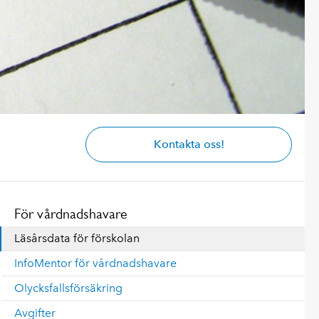
Kontakta oss!
För vårdnadshavare
Läsårsdata för förskolan
InfoMentor för vårdnadshavare
Olycksfallsförsäkring
Avgifter