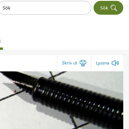
Sök
e
Skriv ut
Lyssna