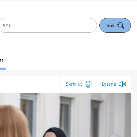
Sök
ss
Skriv ut
Lyssna