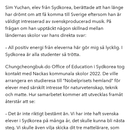
Sim Yuchan, elev från Sydkorea, berättade att han länge
har drömt om att få komma till Sverige eftersom han är
väldigt intresserad av svenskproducerad musik. På
frågan om han upptäckt någon skillnad mellan
ländernas skolor var hans direkta svar:
– All positiv energi från eleverna här gör mig så lycklig. I
Sydkorea är alla studenter så trötta.
Chungcheongbuk-do Office of Education i Sydkorea tog
kontakt med Nackas kommunala skolor 2022. De ville
arrangera en studieresa till ”Nobelprisets hemland” för
elever med särskilt intresse för naturvetenskap, teknik
och matte. Hur samarbetet kommer att utvecklas framåt
återstår att se:
– Det är inte riktigt bestämt än. Vi har inte haft svenska
elever i Sydkorea på många år, det skulle kunna bli nästa
steg. Vi skulle även vilja skicka dit tre mattelärare, som