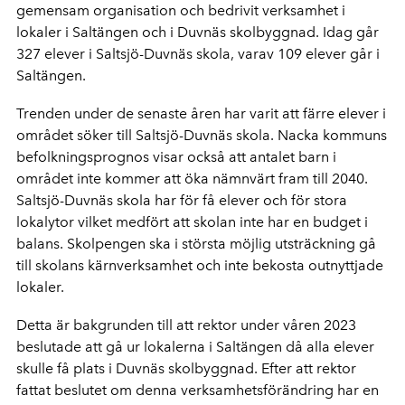
gemensam organisation och bedrivit verksamhet i
lokaler i Saltängen och i Duvnäs skolbyggnad. Idag går
327 elever i Saltsjö-Duvnäs skola, varav 109 elever går i
Saltängen.
Trenden under de senaste åren har varit att färre elever i
området söker till Saltsjö-Duvnäs skola. Nacka kommuns
befolkningsprognos visar också att antalet barn i
området inte kommer att öka nämnvärt fram till 2040.
Saltsjö-Duvnäs skola har för få elever och för stora
lokalytor vilket medfört att skolan inte har en budget i
balans. Skolpengen ska i största möjlig utsträckning gå
till skolans kärnverksamhet och inte bekosta outnyttjade
lokaler.
Detta är bakgrunden till att rektor under våren 2023
beslutade att gå ur lokalerna i Saltängen då alla elever
skulle få plats i Duvnäs skolbyggnad. Efter att rektor
fattat beslutet om denna verksamhetsförändring har en