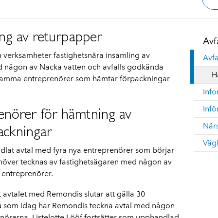
ing av returpapper
Avf
h verksamheter fastighetsnära insamling av
Avfa
d någon av Nacka vatten och avfalls godkända
H
vi samma entreprenörer som hämtar förpackningar
Info
Inf
enörer för hämtning av
Närs
ackningar
Väg
dlat avtal med fyra nya entr
eprenörer som börjar
höver tecknas av fastighetsägaren med någon av
 entreprenörer.
avtalet med Remondis slutar att gälla 30
u som idag har Remondis teckna avtal med någon
örerna. Listelotte Lööf fortsätter som upphandlad