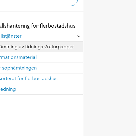
allshantering för flerbostadshus
llstjänster
ämtning av tidningar/returpapper
rmationsmaterial
ör sophämtningen
orterat för flerbostadshus
ledning