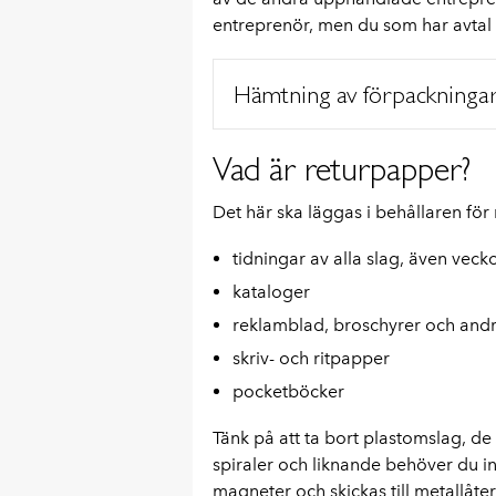
entreprenör, men du som har avta
Hämtning av förpackninga
Vad är returpapper?
Det här ska läggas i behållaren för
tidningar av alla slag, även vec
kataloger
reklamblad, broschyrer och andr
skriv- och ritpapper
pocketböcker
Tänk på att ta bort plastomslag, de
spiraler och liknande behöver du int
magneter och skickas till metallåter