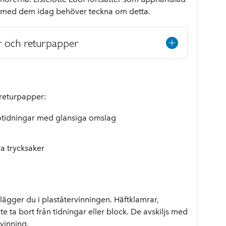
l med dem idag b
ehöver teckna om detta.
r och returpapper
 returpapper:
kotidningar med glansiga omslag
a trycksaker
 lägger du i plaståtervinningen. Häftklamrar,
e ta bort från tidningar eller block. De avskiljs med
vinning.