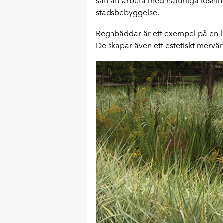
sätt att arbeta med naturliga lösnin
stadsbebyggelse.
Regnbäddar är ett exempel på en lö
De skapar även ett estetiskt mervär