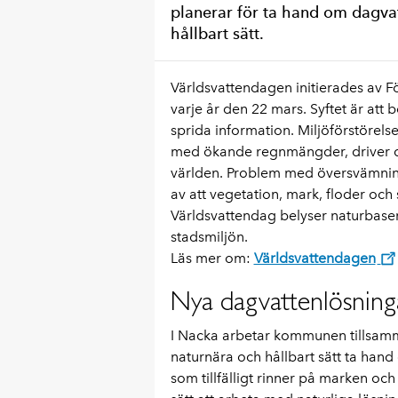
planerar för ta hand om dagvat
hållbart sätt.
Världsvattendagen initierades av
varje år den 22 mars. Syftet är at
sprida information. Miljöförstörel
med ökande regnmängder, driver de 
världen. Problem med översvämning
av att vegetation, mark, floder och 
Världsvattendag belyser naturbaser
stadsmiljön.
Läs mer om:
Världsvattendagen
Nya dagvattenlösning
I Nacka arbetar kommunen tillsamma
naturnära och hållbart sätt ta han
som tillfälligt rinner på marken och