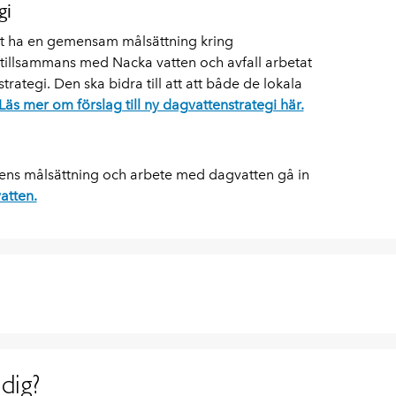
gi
tt ha en gemensam målsättning kring
illsammans med Nacka vatten och avfall arbetat
strategi. Den ska bidra till att att både de lokala
Läs mer om förslag till ny dagvattenstrategi här.
ns målsättning och arbete med dagvatten gå in
atten.
dig?