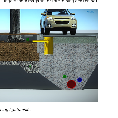
 fungerar som magasin för fördröjning och rening).
ing i gatumiljö.