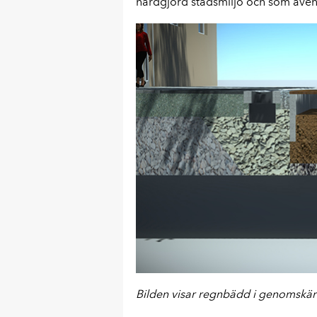
hårdgjord stadsmiljö och som även
Bi
lden visar regnbädd i genomskärn