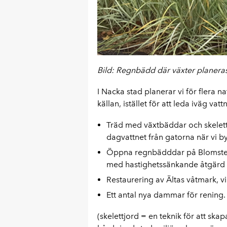
Bild: Regnbädd där växter planeras f
I Nacka stad planerar vi för flera 
källan, istället för att leda iväg vat
Träd med växtbäddar och skelett
dagvattnet från gatorna när vi b
Öppna regnbädddar på Blomsterv
med hastighetssänkande åtgärd i 
Restaurering av Ältas våtmark, v
Ett antal nya dammar för rening.
(skelettjord = en teknik för att ska