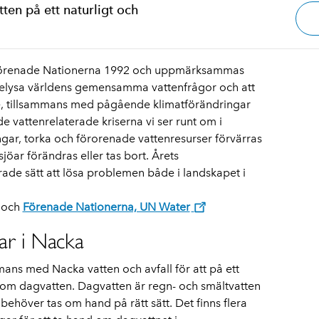
ten på ett naturligt och
 Förenade Nationerna 1992 och uppmärksammas
t belysa världens gemensamma vattenfrågor och att
se, tillsammans med pågående klimatförändringar
vattenrelaterade kriserna vi ser runt om i
ar, torka och förorenade vattenresurser förvärras
sjöar förändras eller tas bort. Årets
ade sätt att lösa problemen både i landskapet i
och
Förenade Nationerna, UN Water
ar i Nacka
ns med Nacka vatten och avfall för att på ett
d om dagvatten. Dagvatten är regn- och smältvatten
 behöver tas om hand på rätt sätt. Det finns flera