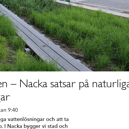
n – Nacka satsar på naturlig
gar
kan 9:40
ga vattenlösningar och att ta
p. I Nacka bygger vi stad och