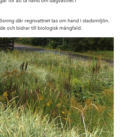
gar för att ta hand om dagvattnet i
sning där regnvattnet tas om hand i stadsmiljön.
de och bidrar till biologisk mångfald.