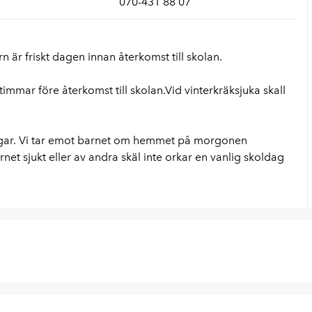
070-431 88 07
n är friskt dagen innan återkomst till skolan.
immar före återkomst till skolan.Vid vinterkräksjuka skall
ngar. Vi tar emot barnet om hemmet på morgonen
et sjukt eller av andra skäl inte orkar en vanlig skoldag