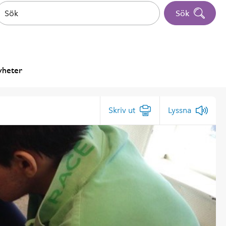
Sök
heter
Skriv ut
Lyssna