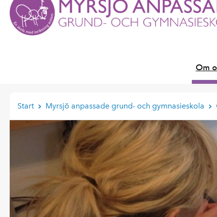
Om o
Start
Myrsjö anpassade grund- och gymnasieskola