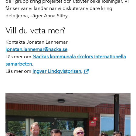
de i grupp kring projektet och utbyter olika lösningar. Vi
får ser var vi landar när vi diskuterar vidare kring
detaljerna, säger Anna Stiby.
Vill du veta mer?
Kontakta Jonatan Lannemar,
jonatan.lannemar@nacka.se
.
Läs mer om
Nackas kommunala skolors internationella
samarbeten.
Läs mer om
Ingvar Lindqvistprisen.