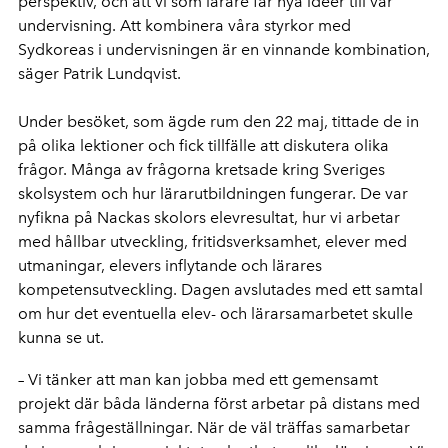
perspektiv, och att vi som lärare får nya idéer till vår
undervisning. Att kombinera våra styrkor med
Sydkoreas i undervisningen är en vinnande kombination,
säger Patrik Lundqvist.
Under besöket, som ägde rum den 22 maj, tittade de in
på olika lektioner och fick tillfälle att diskutera olika
frågor. Många av frågorna kretsade kring Sveriges
skolsystem och hur lärarutbildningen fungerar. De var
nyfikna på Nackas skolors elevresultat, hur vi arbetar
med hållbar utveckling, fritidsverksamhet, elever med
utmaningar, elevers inflytande och lärares
kompetensutveckling. Dagen avslutades med ett samtal
om hur det eventuella elev- och lärarsamarbetet skulle
kunna se ut.
– Vi tänker att man kan jobba med ett gemensamt
projekt där båda länderna först arbetar på distans med
samma frågeställningar. När de väl träffas samarbetar